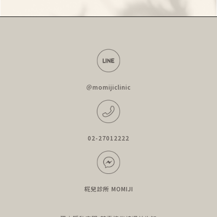
＠momijiclinic
02-27012222
椛兒診所 MOMIJI