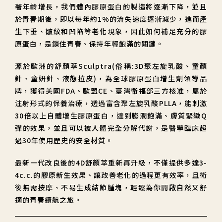
著年齡增長，我們體內膠原蛋白的製造將逐漸下降，並且
於青春期後，即以每年約1%的流失速度逐漸減少，進而產
生下垂、皺紋和凹陷等老化現象，因此如何補足充分的膠
原蛋白，是鎖住青春、保持年輕飽滿的關鍵。
源於歐洲的舒顏萃Sculptra(俗稱:3D聚左旋乳酸、童顏
針、童妍針、液態拉皮)，為全球膠原蛋白增生劑領導品
牌，獲得美國FDA、歐盟CE、臺灣衛福部三方核准，屬於
注射形式的保養治療，透過富含聚左旋乳酸PLLA，能刺激
30倍以上自體增生膠原蛋白，達到膨潤飽滿、膚質緊緻Q
彈的效果，並且可以被人體完全分解代謝，是醫學臨床超
過30年使用歷史的安全材質。
最新一代改良後的4D舒顏萃重新再升級，不僅提供多達3-
4c.c.的膠原新生效果、讓改善老化的過程更有效率，且術
後無需按摩、不易生成結節腫塊，輕鬆為你開啟自然又舒
適的青春續航之旅。