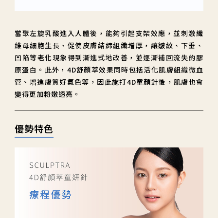
當聚左旋乳酸進入人體後，能夠引起支架效應，並刺激纖
維母細胞生長、促使皮膚結締組織增厚，讓皺紋、下垂、
凹陷等老化現象得到漸進式地改善，並逐漸補回流失的膠
原蛋白。此外，4D舒顏萃效果同時包括活化肌膚組織微血
管、增進膚質好氣色等，因此施打4D童顏針後，肌膚也會
變得更加粉嫩透亮。
優勢特色