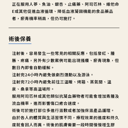
正在服用人蔘、魚油、銀杏、止痛藥、阿司匹林、維他命
E或其他促進血液循環、降低血液凝固機能的食品藥品
者，瘀青機率稍高，但仍可施打。
術後保養
注射後，容易發生一些常見的相關反應，包括發紅、腫
脹、疼痛，另外有少數案例可能出現搔癢、瘀青現象，但
數日內即會自動緩解。
注射完24小時內避免做劇烈運動以及游泳。
注射完72小時內避免前往三溫暖、烤箱、蒸氣間、溫
泉、桑拿等高溫場所。
服用阿司匹林或其他類似抗凝血藥物者可能會增加青腫及
流血機率，進而影響傷口癒合速度。
術後可於施打部位多進行濕敷或者加強保濕產品護理。
由於各人的體質與生活習慣不同，療程效果的進度和持久
度就會因人而異。術後的肌膚需要一段時間慢慢增生膠