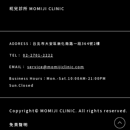
椛兒診所 MOMIJI CLINIC
ADDRESS：台北市大安區敦化南路一段364號2樓
TEL：
02-2701-2222
EMAIL：
service@momijiclinic.com
Business Hours：Mon.-Sat.10:00AM-21:00PM
Sun.Closed
Copyright© MOMIJI CLINIC. All rights reserved.
免責聲明