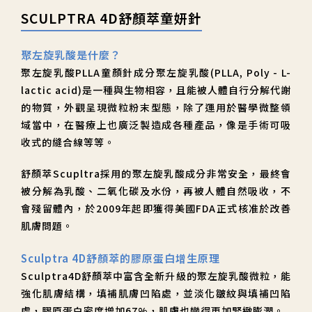
SCULPTRA 4D舒顏萃童妍針
聚左旋乳酸是什麼？
聚左旋乳酸PLLA童顏針成分聚左旋乳酸(PLLA, Poly - L-
lactic acid)是一種與生物相容，且能被人體自行分解代謝
的物質，外觀呈現微粒粉末型態，除了運用於醫學微整領
域當中，在醫療上也廣泛製造成各種產品，像是手術可吸
收式的縫合線等等。
舒顏萃Scupltra採用的聚左旋乳酸成分非常安全，最終會
被分解為乳酸、二氧化碳及水份，再被人體自然吸收，不
會殘留體內，於2009年起即獲得美國FDA正式核准於改善
肌膚問題。
Sculptra 4D舒顏萃的膠原蛋白增生原理
Sculptra4D舒顏萃中富含全新升級的聚左旋乳酸微粒，能
強化肌膚結構，填補肌膚凹陷處，並淡化皺紋與填補凹陷
處，膠原蛋白密度增加67%，肌膚也變得更加緊緻膨潤。