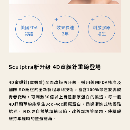
Sculptra新升級 4D童顏針重磅登場
4D童顏針(童妍針)全面改版再升級，採用美國FDA核准及
國際ISO認證的全新製程專利技術，富含100%聚左旋乳酸
青春微粒，可刺激30倍以上自體膠原蛋白的製造。每一瓶
4D舒顏萃約能增生3cc-4cc膠原蛋白，透過漸進式地優雅
抗老，可以更自然地填補凹陷、改善鬆垮等問題，使肌膚
維持年輕時的豐盈飽滿。