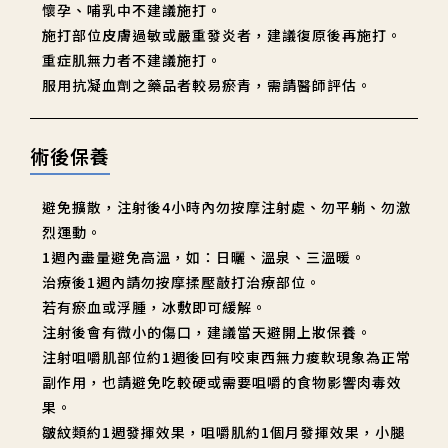
懷孕、哺乳中不建議施打。
施打部位皮膚過敏或嚴重發炎者，建議復原後再施打。
重症肌無力者不建議施打。
服用抗凝血劑之藥品者較易瘀青，需請醫師評估。
術後保養
避免擴散，注射後4小時內勿按摩注射處、勿平躺、勿激
烈運動。
1週內盡量避免高溫，如：日曬、溫泉、三溫暖。
治療後1週內請勿按摩揉壓敲打治療部位。
若有瘀血或浮腫，冰敷即可緩解。
注射後會有微小的傷口，建議當天避開上妝保養。
注射咀嚼肌部位約1週後回有咬東西無力痠軟現象為正常
副作用，也請避免吃較硬或需要咀嚼的食物影響肉毒效
果。
皺紋類約1週發揮效果，咀嚼肌約1個月發揮效果，小腿