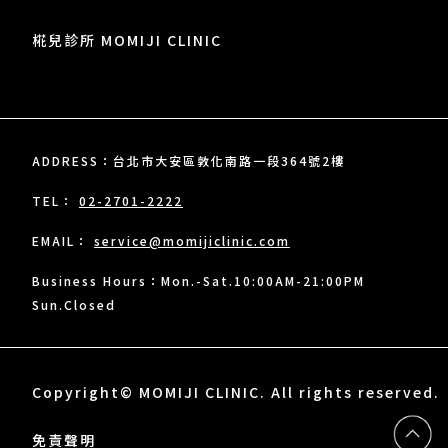
椛兒診所 MOMIJI CLINIC
ADDRESS：台北市大安區敦化南路一段364號2樓
TEL：
02-2701-2222
EMAIL：
service@momijiclinic.com
Business Hours：Mon.-Sat.10:00AM-21:00PM
Sun.Closed
Copyright© MOMIJI CLINIC. All rights reserved.
免責聲明