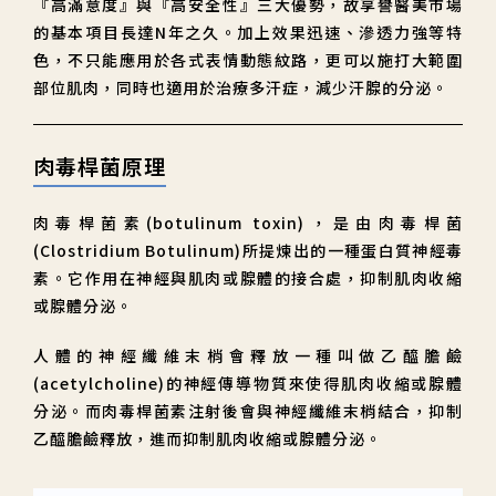
『高滿意度』與『高安全性』三大優勢，故享譽醫美市場
的基本項目長達N年之久。加上效果迅速、滲透力強等特
色，不只能應用於各式表情動態紋路，更可以施打大範圍
部位肌肉，同時也適用於治療多汗症，減少汗腺的分泌。
肉毒桿菌原理
肉毒桿菌素(botulinum toxin)，是由肉毒桿菌
(Clostridium Botulinum)所提煉出的一種蛋白質神經毒
素。它作用在神經與肌肉或腺體的接合處，抑制肌肉收縮
或腺體分泌。
人體的神經纖維末梢會釋放一種叫做乙醯膽鹼
(acetylcholine)的神經傳導物質來使得肌肉收縮或腺體
分泌。而肉毒桿菌素注射後會與神經纖維末梢結合，抑制
乙醯膽鹼釋放，進而抑制肌肉收縮或腺體分泌。