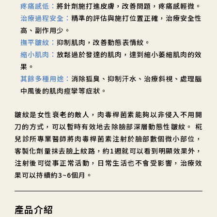
疼痛感低：
將針劑施打進皮膚，改善問題，疼痛感輕微。
治療過程安全：
精準的評估與施打位置正確，治療安全性
高、副作用少。
撫平皺紋：
抑制肌肉，改善動態表情紋。
縮小肌肉：
放鬆過於發達的肌肉，達到縮小萎縮肌肉的效
果。
其餘多種用途：
消除狐臭、抑制汗水、治療斜視、處理腦
中風後的肌肉痙攣等症狀。
皺紋是女性衰老的敵人，肉毒桿菌素能夠以非侵入不用開
刀的方式，可以暫時有效地去除臉部深層動態性皺紋。 椛
兒診所專業醫師將肉毒桿菌素注射於臉部數個微小部位，
客製化劑量抹去臉上紋路，約1週就可以看到明顯效果外，
注射後可從事正常活動，日常生活也不會受影響，治療效
果可以持續約3~6個月。
產品介紹