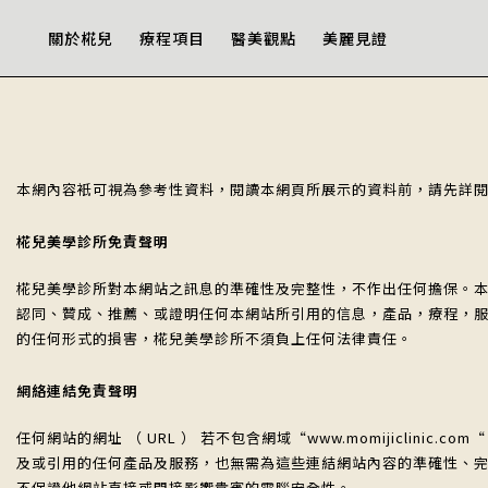
關於椛兒
療程項目
醫美觀點
美麗見證
本網內容衹可視為參考性資料，閱讀本網頁所展示的資料前，請先詳
椛兒美學診所免責聲明
椛兒美學診所對本網站之訊息的準確性及完整性，不作出任何擔保。
認同、贊成、推薦、或證明任何本網站所引用的信息，產品，療程，
的任何形式的損害，椛兒美學診所不須負上任何法律責任。
網絡連結免責聲明
任何網站的網址 （ URL ） 若不包含網域“www.momijicl
及或引用的任何產品及服務，也無需為這些連結網站內容的準確性、
不保證他網站直接或間接影響貴賓的電腦安全性。