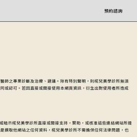
預約諮詢
業醫師之專業診斷及治療、建議。除有特別聲明，則椛兒美學診所無須
贊同或認可。若因直接或間接使用本網頁資訊，衍生出對使用者所造成
，並不代表或暗示椛兒美學診所直接或間接支持，贊助，或核准這些連結網站所提
或是擷取他網站之任何資料，椛兒美學診所不需擔保任何法律問題，也