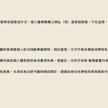
路搜尋或超連結方式，進入醫療機構之網址（域）直接點閱者，不在此限
業醫師會根據個人狀況規劃專屬療程，個別處理，又文中提及儀器或療程
治療效果因個人體質與術後保養而有異。提醒您，任何手術與 醫療處置均
而有差異，本資訊無法替代醫師親自問診，建議您做任何療程效果與風險